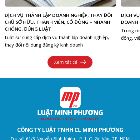
DỊCH VỤ THÀNH LẬP DOANH NGHIỆP, THAY ĐỔI
DỊCH VỤ
CHỦ SỞ HỮU, THÀNH VIÊN, CỔ ĐÔNG – NHANH
DOANH N
CHÓNG, ĐÚNG LUẬT
Trong mô
Luật sư cung cấp dịch vụ thành lập doanh nghiệp,
động, việ
thay đổi nội dung đăng ký kinh doanh
giúp doan
Xem tất cả
CÔNG TY LUẬT TNHH CL MINH PHƯƠNG
Trụ sở: 61/3 Nguyễn Bỉnh Khiêm, P. 1, Q. Gò Vấp, TP. HCM